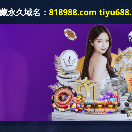
产加工各类仓储笼
叠平稳、装载能力大、可实现多层立体落高
加工定做
公司实力
走进金泰